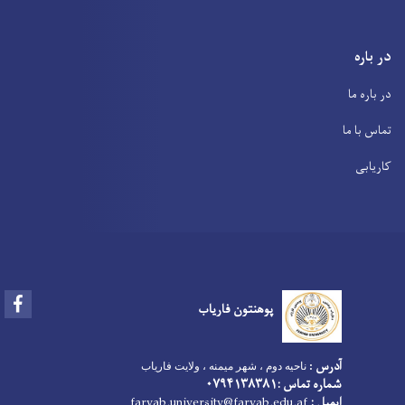
در باره
در باره ما
تماس با ما
کاریابی
Facebook
پوهنتون فاریاب
آدرس
ناحیه دوم ، شهر میمنه ، ولایت فاریاب
:
شماره تماس :۰۷۹۴۱۳۸۳۸۱
faryab.university@faryab.edu.af
ایمیل :