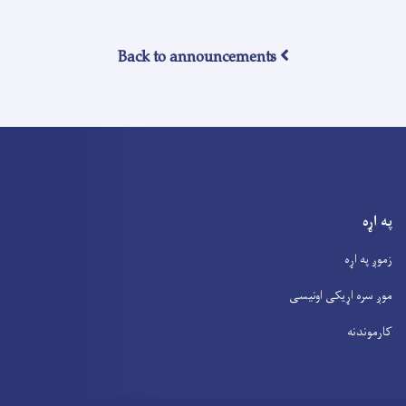
Back to announcements
په اړه
زموږ په اړه
موږ سره اړیکی اونیسی
کارموندنه