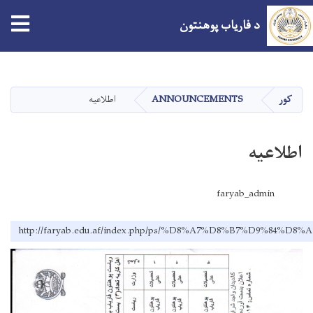
د فاریاب پوهنتون
اصلي
منځپانګه
دانګل
کور
ANNOUNCEMENTS
اطلاعیه
اطلاعیه
faryab_admin
http://faryab.edu.af/index.php/ps/%D8%A7%D8%B7%D9%84%D