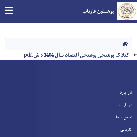
tion
پوهنتون فاریاب
Skip
to
main
صفحه اصلی
content
کتلاک پوهنحی پوهنحی اقتصاد سال 1404 ه ش.pdf
File
در باره
در باره ما
تماس با ما
کاریابی