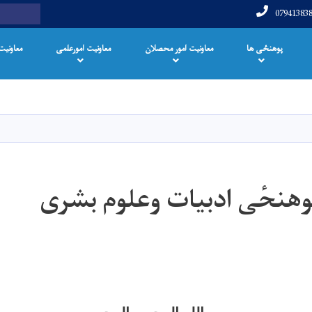
Search
پوهنځی ها
معاونیت امور محصلان
معاونیت امورعلمی
معاونیت
Skip
to
main
content
وهنحٔی ادبیات وعلوم بشری