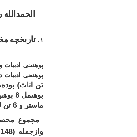
الحمدالله 
تاریخچه مخ
.
۱
پوهنحی ادبیات در سال 1402
تن اناث) بوده،
پوهنمل 8 پوهنیار 3 تن نامزد پوهنیار بوده
ماستر و 6 تن لیسانس می­باشد.
مجموع محصلان در سال 402
و