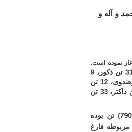
د و آله و
س و به فعالیت آغاز نموده است.
دارای 40 تن استاد (31 تن ذکور، 9
که از نگاۀ رتبۀ علمی 7 تن پوهنوال، 10تن پوهندوی، 12 تن
که از آن جمله 1 تن داکتر، 33 تن
790) تن بوده
لف مربوطه فارغ