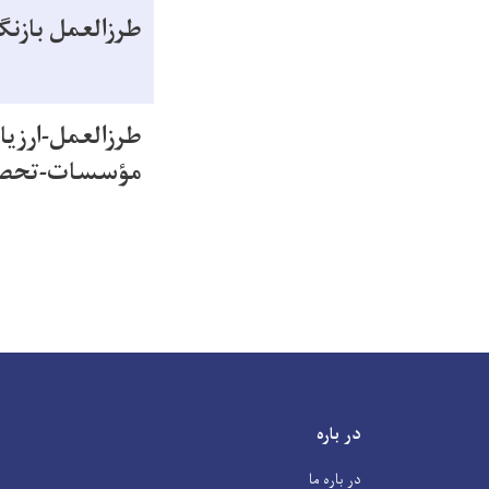
طرزالعمل بازنگ
طرزالعمل-ارزی
مؤسسات-تحصی
در باره
در باره ما