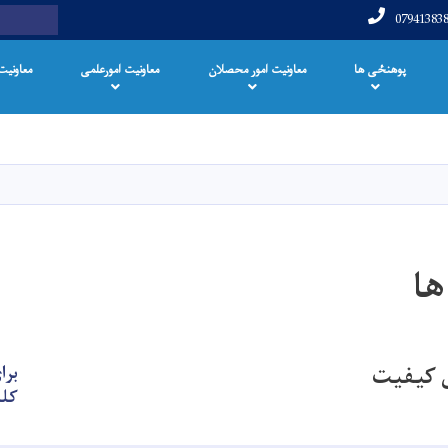
Search
پوهنځی ها
معاونیت امور محصلان
معاونیت امورعلمی
معاونیت
Skip
to
main
content
ها
ی کیفیت
برا
کل