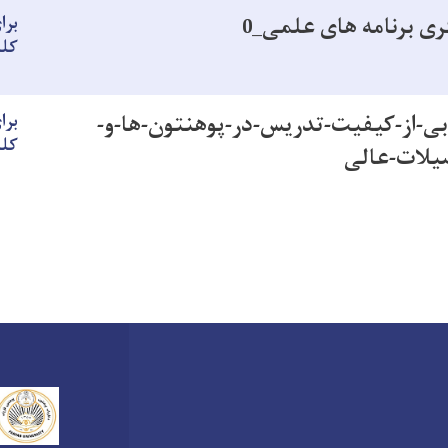
ری برنامه های علمی_0
برا
کل
ابی-از-کیفیت-تدریس-در-پوهنتون-ها-و-
برا
کل
لات-عالی