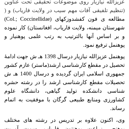
عزیزالله نیازیار روی موضوعات تحقیقی تحت عناوین
(تنظیم تلفیقی آفات مهم سیب در ولایت فاریاب) و (
مطالعه ی فون کفشدوزک­های (
Col.; Coccinellidae
)
شهرستان میمنه، ولایت فاریاب، افغانستان) کار نموده
و بر اساس آنها بالترتیب به رتب علمی پوهنیار و
پوهنمل ترفیع نمود.
پوهنمل عزیزالله نیازیار درسال 1398 هـ ش جهت ادامۀ
تحصیل در مقطع کارشناسی ارشد(ماستر) عازم کشور
جمهوری اسلامی ایران گردیده و درسال 1400 هـ ش
تحصیلات مقطع کارشناسی ارشد را در رشته حشره
شناسی دانشکده تولید گیاهی، دانشگاه علوم
کشاورزی ومنابع طبیعی گرگان با موفقیت به اتمام
رساند.
وی، اکنون علاوه بر تدریس در رشته های مختلف
پوهنحی زراعت پوهنتون فاریاب، سمت آمریت