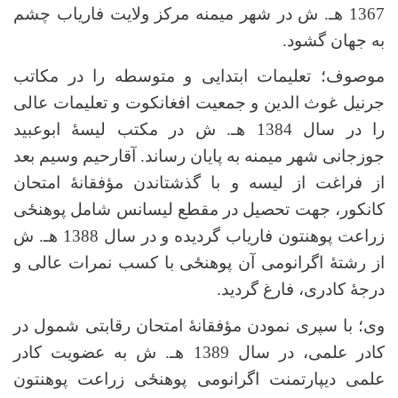
1367 هـ. ش در شهر میمنه مرکز ولایت فاریاب چشم
به جهان گشود
.
موصوف؛ تعلیمات ابتدایی و متوسطه را در مکاتب
جرنیل غوث الدین و جمعیت افغانکوت و تعلیمات عالی
را در سال 1384 هـ. ش در مکتب لیسۀ ابوعبید
جوزجانی شهر میمنه به پایان رساند
.
آقارحیم وسیم بعد
از فراغت از لیسه و با گذشتاندن مؤفقانۀ امتحان
کانکور، جهت تحصیل در مقطع لیسانس شامل
پوهنځی
زراعت پوهنتون فاریاب گردیده و در سال 1388 هـ. ش
از رشتۀ اگرانومی آن
پوهنځی
با کسب نمرات عالی و
درجۀ کادری، فارغ گردید
.
وی؛ با سپری نمودن مؤفقانۀ امتحان رقابتی شمول در
کادر علمی، در سال 1389 هـ. ش به عضویت کادر
علمی دیپارتمنت اگرانومی
پوهنځی
زراعت پوهنتون