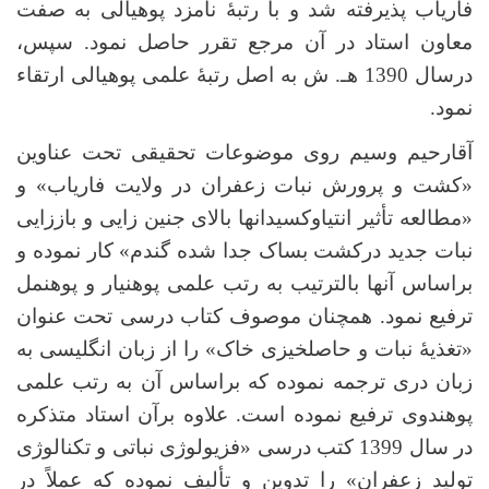
فاریاب پذیرفته شد و با رتبۀ نامزد پوهیالی به صفت
معاون استاد در آن مرجع تقرر حاصل نمود. سپس،
درسال 1390 هـ. ش به اصل رتبۀ علمی پوهیالی ارتقاء
نمود
.
آقارحیم وسیم روی موضوعات تحقیقی تحت عناوین
«کشت و پرورش نبات زعفران در ولایت فاریاب» و
«مطالعه تأثیر انتی­اوکسیدان­ها بالای جنین زایی و باززایی
نبات جدید درکشت بساک جدا شده گندم» کار نموده و
براساس آنها بالترتیب به رتب علمی پوهنیار و پوهنمل
ترفیع نمود.
همچنان موصوف کتاب درسی تحت عنوان
«تغذیۀ نبات و حاصلخیزی خاک» را از زبان انگلیسی به
زبان دری ترجمه نموده که براساس آن به رتب علمی
پوهندوی ترفیع نموده است
.
علاوه برآن استاد متذکره
در سال 1399 کتب درسی «فزیولوژی نباتی و تکنالوژی
تولید زعفران» را تدوین و تألیف نموده که عملاً در