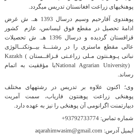
پوهنځی
­های زراعت افغانستان تدریس می­گردد.
پوهندوی آقارحیم وسیم درسال 1393 هـ. ش غرض
ادامۀ تحصیل در مقطع فوق لیسانس، عازم کشور
قزاقستان گردیده و درسال 1396 هـ. ش تحصیلات
عالی مقطع ماستری را در رشتـــۀ بیــوتکنــالوژی
نباتی پـوهـنتون مـلی زراعـتی قـزاقــستان
(
Kazakh
National Agrarian University)
با مؤفقیت به اتمام
رساند
.
وی؛ اکنون علاوه بر تدریس در رشته­های مختلف
پوهنځی
زراعت پوهنتون فاریاب، سمت آمریت
دیپارتمنت اگرانومی آن
پوهنځی
را نیز به عهده دارد
.
شماره تماس: 93792733774
+
ایمیل آدرس:
aqarahimwasim@gmail.com