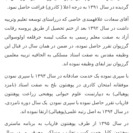
گردیده در سال ۱۳۹۱ به درجه اعلا ( کادری) فراغت حاصل نمود
.
آقای سعادت علاقه­مندی خاصی که درراستای توسعه تعلیم وتربیه
داشت در سال ۱۳۹۲ بعد از ختم تحصیل از طریق پروسه رقابت
آزاد
به صفت معلم رسمی به مکتب لیسه جرقلعه اولوسوالی
گرزیوان تقرر حاصل نموده‌، در ضمن در همان سال در قبال این
وظیفه مقدس به صفت استاد مسلکی به الحاقیه تربیه معلمین
گرزیوان نیز ایفای وظیفه نموده اند.
با سپری نموده یک خدمت صادقانه
در سال ۱۳۹۳ با سپری نمودن
موفقانه امتحان کادری در پوهنتون بلخ به صفت استاد (نامزد
پوهیالی) به دیپارتمنت علوم حیوانی پوهنحی زراعت پوهنتون
فاریاب تقرر حاصل نموده با سپری نمودن یک سال دوره نامزدی،
در سال ۱۳۹۴ به اصل رتبه علمی(پوهیالی) ارتقا نموده اند.
در سال ۱۳۹۵ از طرف پوهنتون فاریاب به برنامه ماستری
پوهنتون کابل جهت کسب تجارب مسلکی معرفی و در سال