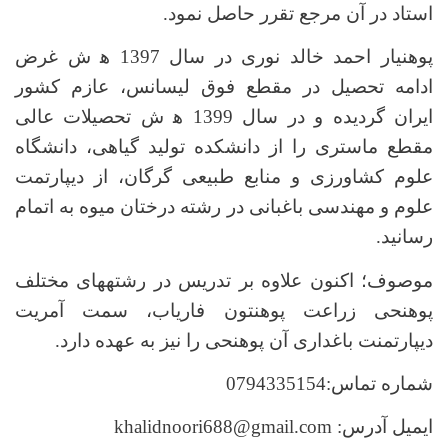
استاد در آن مرجع تقرر حاصل نمود.
پوهنیار احمد خالد نوری در سال 1397 ﻫ­ ش غرض
ادامه تحصیل در مقطع فوق لیسانس، عازم کشور
ایران گردیده و در سال 1399 ﻫ ش تحصیلات عالی
مقطع ماستری را از دانشکده تولید گیاهی، دانشگاه
علوم کشاورزی و منابع طبیعی گرگان،
از
دیپارتمت
علوم و مهندسی باغبانی در رشته درختان میوه به اتمام
رسانید.
موصوف؛ اکنون علاوه بر تدریس در رشته­های مختلف
پوهنحی زراعت پوهنتون فاریاب، سمت آمریت
دیپارتمنت باغداری آن پوهنحی را نیز به عهده دارد.
شماره تماس:0794335154
ایمیل آدرس:
khalidnoori688@gmail.com