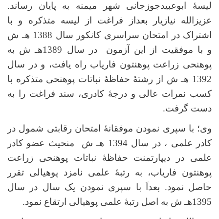
لیسۀ ابوعبیدجوزجانی شهر میمنه به پایان رساند.
عزیزالله نیازیار بعداز فراغت از لیسه متذکره و با
اشتراک در امتحان سراسری کانکور سال 1388 هـ ش
و با موفقیت از این آزمون در سال 1389هـ ش به
پوهنحی زراعت پوهنتون فاریاب راه یافت، و در سال
1392 هـ ش از رشتۀ حفاظۀ نباتات پوهنحی متذکره با
کسب نمرات عالی و درجۀ کادری، سند فراغت را به
دست گرفت.
وی؛ با سپری نمودن موفقانۀ امتحان رقابتی شمول در
کادر علمی ، در سال 1394 هـ ش منحیث عضو کادر
علمی در دیپارتمنت حفاظۀ نباتات پوهنحی زراعت
پوهنتون فاریاب، به رتبۀ علمی نامزد پوهیالی تقرر
حاصل نمود. بعداَ با سپری نمودن یک سال در سال
1395هـ ش به اصل رتبۀ علمی پوهیالی ارتقاع نمود.