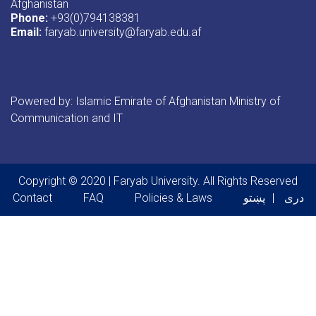
Afghanistan
Phone:
+93(0)794138381
Email:
faryab.university@faryab.edu.af
Powered by: Islamic Emirate of Afghanistan Ministry of
Communication and IT
Copyright © 2020 | Faryab University. All Rights Reserved
Footer menu
دری
پښتو
Policies & Laws
FAQ
Contact