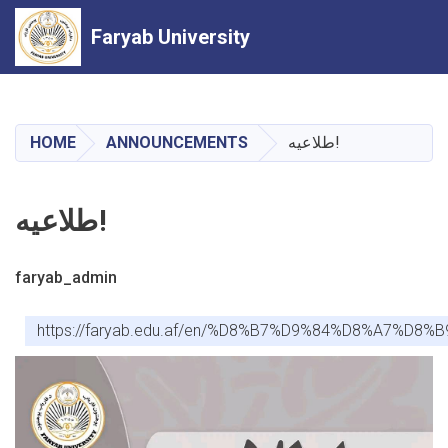
Faryab University
Skip
to
main
طلاعیه!
ANNOUNCEMENTS
HOME
content
طلاعیه!
faryab_admin
https://faryab.edu.af/en/%D8%B7%D9%84%D8%A7%D8