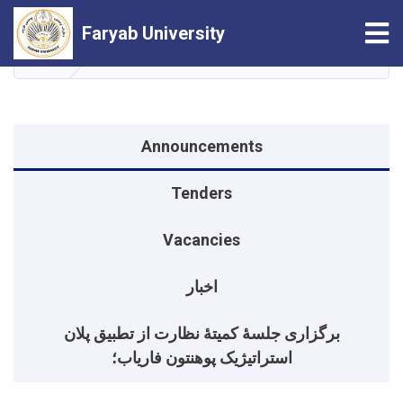
Skip
Tog
Faryab University
to
main
HOME
Announcements
content
منوی اطلاعیه
Announcements
Tenders
Vacancies
اخبار
برگزاری جلسهٔ کمیتهٔ نظارت از تطبیق پلان
استراتیژیک پوهنتون فاریاب؛