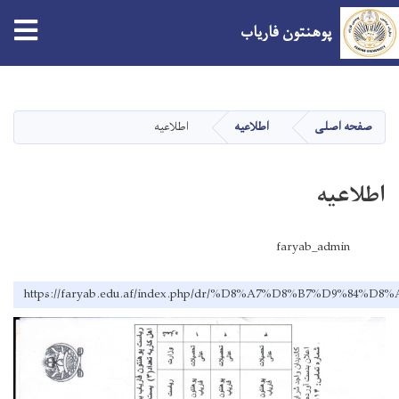
tion
پوهنتون فاریاب
Skip
to
main
صفحه اصلی
اطلاعیه
اطلاعیه
content
اطلاعیه
faryab_admin
https://faryab.edu.af/index.php/dr/%D8%A7%D8%B7%D9%84%