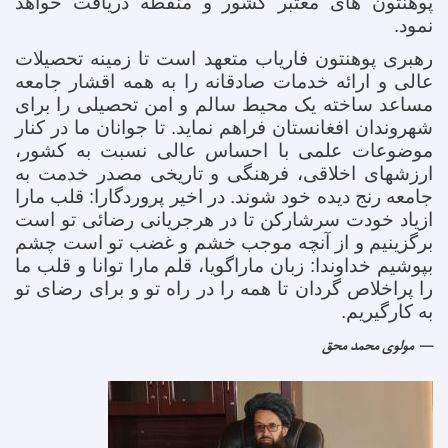
پوهنتون های معتبر کشور و منقطه دریافت خواهد
نمود.
رهبری پوهنتون فاریاب متعهد است تا زمینه تحصیلات
عالی و ارائه خدمات صادقانه را به همه اقشار جامعه
مساعد ساخته یک محیط سالم و امن تحصیلی را برای
شهروندان افغانستان فراهم نماید. تا جوانان ما در کنار
موضوعات علمی با احساس عالی نسبت به کشور،
ارزشهای اخلاقی، فرهنگی و تاریخی مصدر خدمت به
جامعه رنج دیده خود شوند. در اخیر پروردگارا: قلب مارا
ازیاد خودت سرشارکن تا در هرجریانی رضائی تو است
برگزینیم و از آنچه موجب خشم و غضب تو است چشم
بپوشیم خداوندا: زبان ماراگویا، قلم مارا توانا و قلب ما
را پراخلاص گردان تا همه را در راه تو و برای رضای تو
به کارگیریم.
مولوی محمد محق