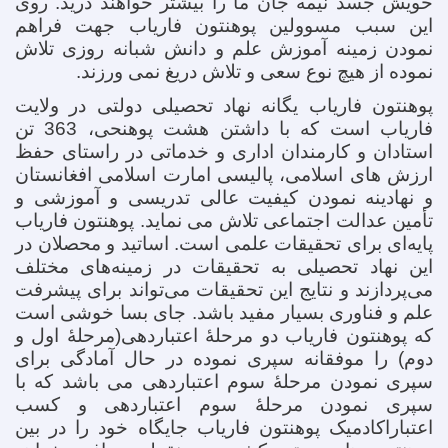
خویش جسد نیمه جان ما را بیشتر خواهند درید. روی
این سبب مسوولین پوهنتون فاریاب جهت فراهم
نمودن زمینه آموزش علم و دانش شبانه روزی تلاش
نموده از هیچ نوع سعی و تلاش دریغ نمی ورزند.
پوهنتون فاریاب یگانه نهاد تحصیلی دولتی در ولایت
فاریاب است که با داشتن هشت پوهنحی، 363 تن
استادان و کارمندان اداری و خدماتی در راستای حفظ
ارزش های اسلامی، پالیسی امارت اسلامی افغانستان
و نهادینه نمودن کیفیت عالی تدریسی و آموزشی و
تأمین عدالت اجتماعی تلاش می نماید. پوهنتون فاریاب
پایه‌ای برای تحقیقات علمی است. اساتید و محصلان در
این نهاد تحصیلی به تحقیقات در زمینه‌های مختلف
می‌پردازند و نتایج این تحقیقات می‌تواند برای پیشرفت
علم و فناوری بسیار مفید باشد. جای بسا خوشی است
که پوهنتون فاریاب دو مرحلۀ اعتباردهی(مرحلۀ اول و
دوم) را موفقانه سپری نموده در حال آمادگی برای
سپری نمودن مرحلۀ سوم اعتباردهی می باشد که با
سپری نمودن مرحلۀ سوم اعتباردهی و کسب
اعتباراکادمیک پوهنتون فاریاب جایگاه خود را در بین