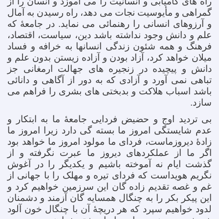
راه های کامیابی و انسانیت را می آموزد و انسان را از
گمراهی و مأیوسیت نجات می دهد، راه رسیدن به آمال
و آرزوهای انسانی را رهنمائی می نماید. در جامعۀ که
علم و دانش وجود نداشته باشد دین، سیاست، اقتصاد،
فرهنگ و همه شئون زندگی انسانها به خرافه و فساد
میلان خواهد کرد، آزاد بودن و آزاده زیستن بدون علم و
دانش و پیچیده در زنجیره های جهالت ارمغانی جز
تباهی نمی آورد و آزادی که به دور از آگاهی و دانائی
باشد اسباب هلاکت و بدبختی های بشری را فراهم می
سازد.
بی تردید اوج و حضیض فردایی جامعۀ ما به ابتکار و
عدم شایستگی امروز ما بسته گی دارد زیرا امروز ما
زادۀ دیروزماست، فردای ما مولود امروز ما خواهد بود
اگر ما از عملکردهای دیروز ما عبرت نگرفته و از
گذشت ایام نه آموخته باشیم و یکدیگر را در آغوش
نگریم هویداست که فردای تیره و مهلک را با جهانی از
غم و غصه تقدیم زاده گان این سرزمین خواهیم کرد و
این پیکر بکر را به چنگال همسایه گان آزمند و دشمنان
لدود خواهیم سپرد که هر دریچۀ آن با چنگال خون آلود