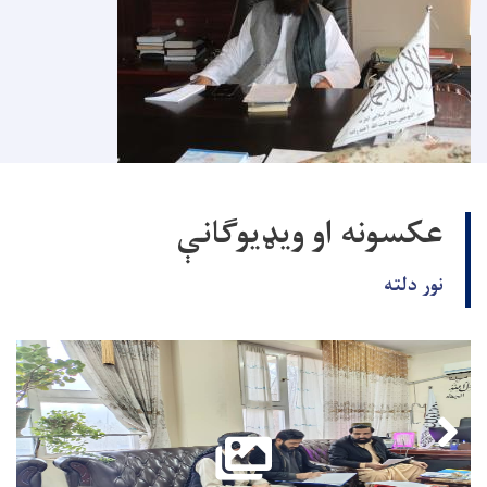
عکسونه او ویډیوګانې
نور دلته