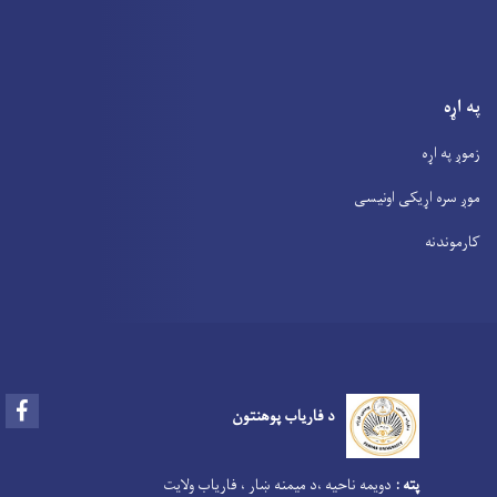
په اړه
زموږ په اړه
موږ سره اړیکی اونیسی
کارموندنه
Facebook
د فاریاب پوهنتون
پته :
دویمه ناحیه ،د میمنه ښار ، فاریاب ولایت