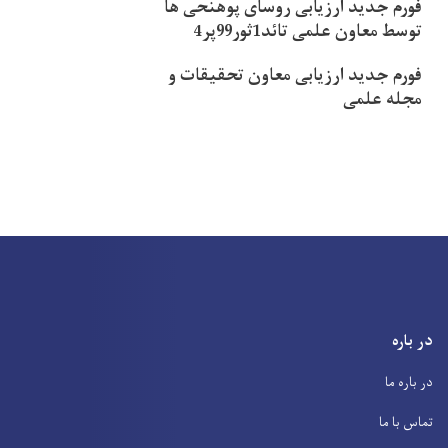
فورم جدید ارزیابی روسای پوهنحی ها
توسط معاون علمی تائد1ثور99پر4
فورم جدید ارزیابی معاون تحقیقات و
مجله علمی
در باره
در باره ما
تماس با ما