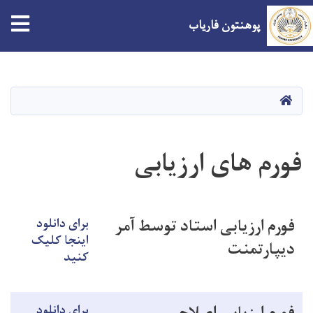
tion
پوهنتون فاریاب
Skip
to
main
صفحه اصلی
content
فورم های ارزیابی
فورم ارزیابی استاد توسط آمر
برای دانلود
اینجا کلیک
دیپارتمنت
کنید
برای دانلود