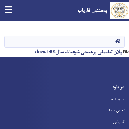
tion
پوهنتون فاریاب
Skip
to
main
صفحه اصلی
content
پلان تطبیقی پوهنحی شرعیات سال1404.docx
File
در باره
در باره ما
تماس با ما
کاریابی