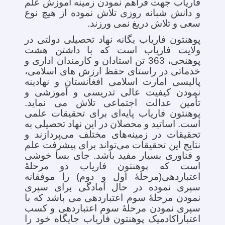
فاریاب جهت فراهم نمودن زمینه آموزش علم
و دانش شبانه روزی تلاش نموده از هیچ نوع
سعی و تلاش دریغ نمی ورزند.
پوهنتون فاریاب یگانه نهاد تحصیلی دولتی در
ولایت فاریاب است که با داشتن هشت
پوهنحی، 363 تن استادان و کارمندان اداری و
خدماتی در راستای حفظ ارزش های اسلامی،
پالیسی امارت اسلامی افغانستان و نهادینه
نمودن کیفیت عالی تدریسی و آموزشی و
تأمین عدالت اجتماعی تلاش می نماید.
پوهنتون فاریاب پایه‌ای برای تحقیقات علمی
است. اساتید و محصلان در این نهاد تحصیلی به
تحقیقات در زمینه‌های مختلف می‌پردازند و
نتایج این تحقیقات می‌تواند برای پیشرفت علم
و فناوری بسیار مفید باشد. جای بسا خوشی
است که پوهنتون فاریاب دو مرحلۀ
اعتباردهی(مرحلۀ اول و دوم) را موفقانه
سپری نموده در حال آمادگی برای سپری
نمودن مرحلۀ سوم اعتباردهی می باشد که با
سپری نمودن مرحلۀ سوم اعتباردهی و کسب
اعتباراکادمیک پوهنتون فاریاب جایگاه خود را