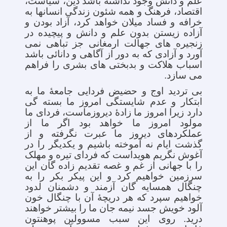
علم و دانش وجود نداشته باشد دین، سیاست،
اقتصاد، فرهنگ و همه شئون زندگی انسانها به
خرافه و فساد میلان خواهد کرد، آزاد بودن و
آزاده زیستن بدون علم و دانش و پیچیده در
زنجیره های جهالت ارمغانی جز تباهی نمی
آورد و آزادی که به دور از آگاهی و دانائی باشد
اسباب هلاکت و بدبختی های بشری را فراهم
می سازد.
بی تردید اوج و حضیض فردایی جامعۀ ما به
ابتکار و عدم شایستگی امروز ما بسته گی
دارد زیرا امروز ما زادۀ دیروزماست، فردای ما
مولود امروز ما خواهد بود اگر ما از
عملکردهای دیروز ما عبرت نگرفته و از
گذشت ایام نه آموخته باشیم و یکدیگر را در
آغوش نگریم هویداست که فردای تیره و مهلک
را با جهانی از غم و غصه تقدیم زاده گان این
سرزمین خواهیم کرد و این پیکر بکر را به
چنگال همسایه گان آزمند و دشمنان لدود
خواهیم سپرد که هر دریچۀ آن با چنگال خون
آلود خویش جسد نیمه جان ما را بیشتر خواهند
درید. روی این سبب مسوولین پوهنتون