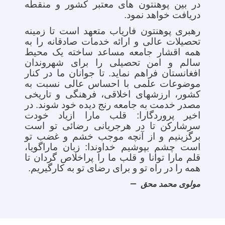
در بین پوهنتون های معتبر کشور و منقطه
دریافت خواهد نمود.
رهبری پوهنتون فاریاب متعهد است تا زمینه
تحصیلات عالی و ارائه خدمات صادقانه را به
همه اقشار جامعه مساعد ساخته یک محیط
سالم و امن تحصیلی را برای شهروندان
افغانستان فراهم نماید. تا جوانان ما در کنار
موضوعات علمی با احساس عالی نسبت به
کشور، ارزشهای اخلاقی، فرهنگی و تاریخی
مصدر خدمت به جامعه رنج دیده خود شوند. در
اخیر پروردگارا: قلب مارا ازیاد خودت
سرشارکن تا در هرجریانی رضائی تو است
برگزینیم و از آنچه موجب خشم و غضب تو
است چشم بپوشیم خداوندا: زبان ماراگویا،
قلم مارا توانا و قلب ما را پراخلاص گردان تا
همه را در راه تو و برای رضای تو به کارگیریم.
مولوی محمد محق