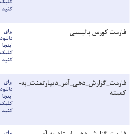
کلیک
کنید
فارمت کورس پالیسی
برای
دانلود
اینجا
کلیک
کنید
فارمت_گزارش_دهی_آمر_دیپارتمنت_به-
برای
دانلود
کمیته
اینجا
کلیک
کنید
برای