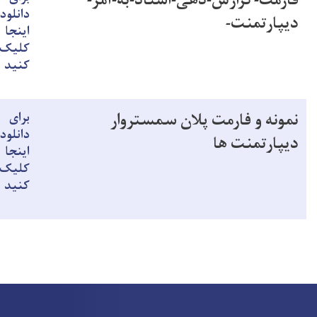
فارمت-گزارش-دهی-استاد-به-آمر-
دانلود
دیپارتمنت-
اینجا
کلیک
کنید
نمونه و فارمت پلان سمستروار
برای
دانلود
دیپارتمنت ها
اینجا
کلیک
کنید