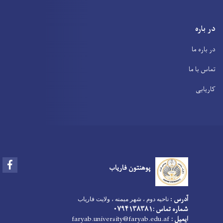
در باره
در باره ما
تماس با ما
کاریابی
Facebook
پوهنتون فاریاب
آدرس
:
ناحیه دوم ، شهر میمنه ، ولایت فاریاب
شماره تماس :۰۷۹۴۱۳۸۳۸۱
ایمیل :
faryab.university@faryab.edu.af