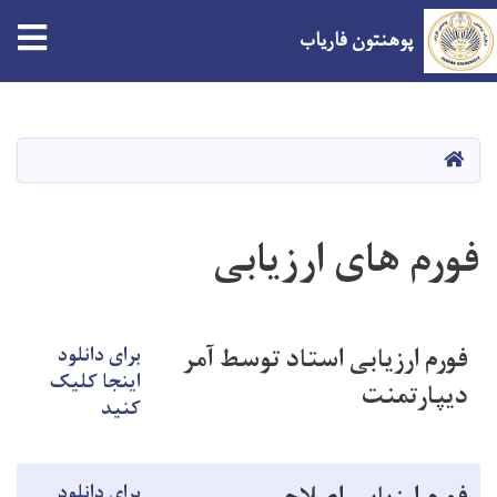
tion
پوهنتون فاریاب
Skip
to
main
صفحه اصلی
content
فورم های ارزیابی
فورم ارزیابی استاد توسط آمر
برای دانلود
اینجا کلیک
دیپارتمنت
کنید
برای دانلود