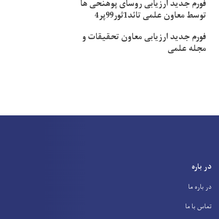
فورم جدید ارزیابی روسای پوهنحی ها
توسط معاون علمی تائد1ثور99پر4
فورم جدید ارزیابی معاون تحقیقات و
مجله علمی
در باره
در باره ما
تماس با ما